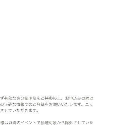
必ず有効な身分証明証をご持参の上、お申込みの際は
の正確な情報でのご登録をお願いいたします。ニッ
させていただきます。
客様は以降のイベントで抽選対象から除外させていた