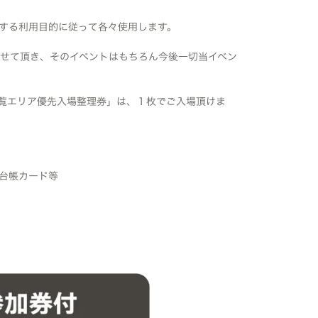
表する利用目的に従って各々使用します。
せて頂き、そのイベントはもちろん今後一切当イベン
覧エリア優先入場整理券」は、１枚でご入場頂けま
本台帳カード等