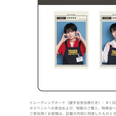
トレーディングカード（握手会参加券付き）：￥1,00
※イベントへの参加および、物販のご購入、特典会
ご参加頂くお客様は、記載の内容に同意したものと