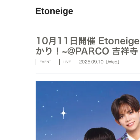
10月11日開催 Etone
かり！~@PARCO 吉祥寺
2025.09.10［Wed］
EVENT
LIVE