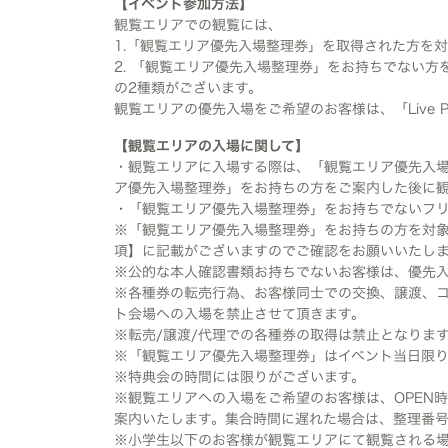
【イベント参加方法】
観覧エリアでの観覧には、
1.「観覧エリア優先入場整理券」を取得された方を対
2. 「観覧エリア優先入場整理券」をお持ちでない方
の2種類がございます。
観覧エリアの優先入場をご希望のお客様は、「Live
【観覧エリアの入場に関して】
・観覧エリアに入場する際は、「観覧エリア優先入
ア優先入場整理券」をお持ちの方をご案内した後に
・「観覧エリア優先入場整理券」をお持ちでないフ
※「観覧エリア優先入場整理券」をお持ちの方を対
項】に記載がございますのでご確認をお願いいたし
※公的な本人確認書類お持ちでないお客様は、優先
※各種券の転売行為、お客様同士での交換、譲渡、
ト会場への入場を禁止させて頂きます。
※転売/譲渡/代理での各種券の取得は禁止となりま
※「観覧エリア優先入場整理券」はイベント当日限り
※特典会の時間には限りがございます。
※観覧エリアへの入場をご希望のお客様は、OPEN
案内いたします。集合時間に遅れた場合は、整理番
※小学生以下のお客様が観覧エリアにて観覧される