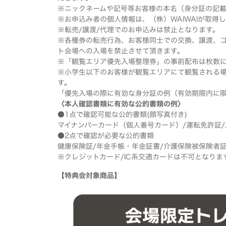
※ニックネームや記号等お客様の本名（身分証の記
※お申込み者の個人情報は、（株）WAIWAIが取
※転売/譲渡/代理でのお申込みは禁止となります。
※各種券の転売行為、お客様同士での交換、譲渡、
ト会場への入場を禁止させて頂きます。
※「観覧エリア優先入場整理券」の事前配布は枚数
※小学生以下のお客様が観覧エリアにて観覧される
す。
「優先入場の際に有効な身分証の例（有効期限内に
〈本人確認書類に有効な公的書類の例〉
●1点で確認可能な公的書類(顔写真付き)
マイナンバーカード（個人番号カード）/運転免許証
●2点で確認が必要な公的書類
健康保険証/年金手帳・年金証書/介護保険被保険者
※クレジットカード/IC系交通カードは不可となり
【特典会対象商品】