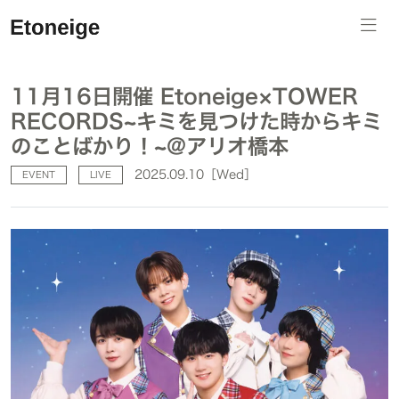
11月16日開催 Etoneige×TOWER
RECORDS~キミを見つけた時からキミ
のことばかり！~@アリオ橋本
2025.09.10［Wed］
EVENT
LIVE