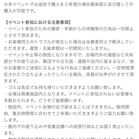
※本イベントでは追加で購入をご希望の場合最後尾に並び直しての
購入が可能です。
【イベント参加における注意事項】
・イベント参加のための徹夜・早朝からの待機等の行為は一切禁止
とさせて頂きます。
・お客様同士のトラブルが発生した場合は当事者同士で解決してい
ただきます。運営・主催者側は一切関知いたしません。
・イベント中止等の原因となりますので、会場内外の通路など共有
部分での座り込み、集団での立ち話・通路や店内に留まるなど、他
のお客様のご迷惑になるような行為はご遠慮ください。一定時間滞
在されたり立ち止まったりしている場合、係員がお声がけさせて頂
きます。
・ゴミは各自でお持ち帰りいただきますようお願い致します。
・会場は商業施設内となります。イベントに参加されないお客様も
多数おられます。どうぞご留意願います。
・施設内、イベント会場付近で留まることはできません。販売開
始、集合時間等に合わせてご来場いただきますようご協力お願い致
します。
・館内での座り込みや営業店舗への迷惑行為などは固く禁止いたし
ます。