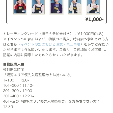
トレーディングカード（握手会参加券付き）：￥1,000円(税込)
※イベントへの参加および、物販のご購入、特典会へ参加される方
はこちら（
イベント参加における注意・禁止事項
）を必ずご確認い
ただきますようお願いいたします。ご購入、ご参加頂くお客様は、
記載の内容に同意したものとさせていただきます。
■
物販購入■
整列開始時間
「観覧エリア優先入場整理券をお持ちの方」
1~100：11:20~
101~200：11:40~
201~300：12:00~
301~400：12:20~
401~及び「観覧エリア優先入場整理券」をお持ちでない方：
12:30~