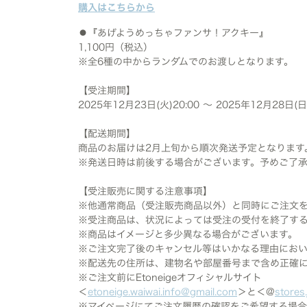
購入はこちらから
⚫︎『あげようめっちゃファンサ！アクキー』
1,100円（税込）
※全6種の中からランダムでのお渡しとなります。
【受注期間】
2025年12月23日(火)20:00 ～ 2025年12月28日(日
【配送期間】
商品のお届けは2月上旬から順次発送予定となります
※発送日時は前後する場合がございます。予めご了
【受注販売に関する注意事項】
※他通常商品（受注販売商品以外）と同時にご注文
※受注商品は、状況によっては受注の受付を終了す
※商品はイメージと多少異なる場合がございます。
※ご注文完了後のキャンセル等はいかなる理由にお
※配送先の住所は、建物名や部屋番号まで含め正確
※ご注文前にEtoneigeオフィシャルサイト
＜
etoneige.waiwai.info@gmail.com
＞と＜@
stores.
※マイページにてご注文履歴の確認をご希望する場合