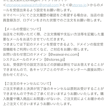
※ご注文前にEtoneigeオフィシャルサイト
＜
etoneige.waiwai.info@gmail.com
＞と＜@
stores.jp
＞からのメ
ールを受信出来るよう設定をお願い致します。
※マイページにてご注文履歴の確認をご希望する場合は、当店の会
員登録及び、ログインをされた状態でのご注文をお願い致します。
【メールの受信について】
当店をご利用いただく際、ご注文情報や支払い方法等を記載した重
要なメールをお送りさせていただきます。
つきましては下記のドメインを受信できるよう、ドメインの指定受
信機能をご利用いただくなど、ご対応をお願い致します。
お問い合わせ窓口のドメイン【@waiwai-inc.com】
システムメールのドメイン【@stores.jp】
なお、受信許可の設定方法などの詳細は弊社ではお答えすることが
できませんので、各キャリアごとのサポートセンターへ直接お問い
合わせください。
【ご注文のキャンセルについて】
ご注文手続きと決済が完了後のキャンセルは原則お受けすることが
できませんので予めご了承くださいますようお願いいたします。購
入数量や購入商品にお間違いがないか、ご注文前によくお確かめの
上ご注文くださいますようお願いいたします。