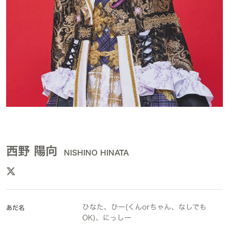
西野 陽向
NISHINO HINATA
ひなた、ひー(くんorちゃん、なしでも
あだ名
OK)、にっしー